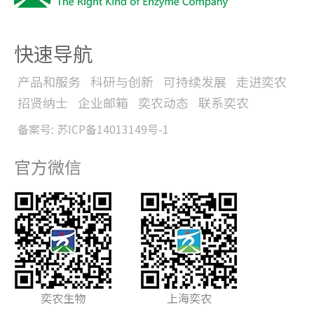
快速导航
产品和服务
科研与创新
可持续发展
走进奕农
招贤纳士
企业邮箱
奕农动态
联系奕农
备案号: 苏ICP备14013149号-1
官方微信
奕农生物
上海奕农